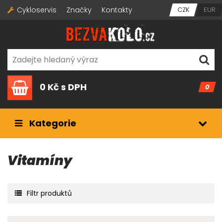
Cykloservis
Značky
Kontakty
CZK
EUR
0 Kč
s DPH
0
Kategorie
Vitamíny
Filtr produktů