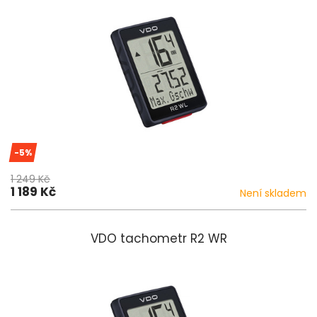
-5%
1 249 Kč
1 189 Kč
Není skladem
VDO tachometr R2 WR