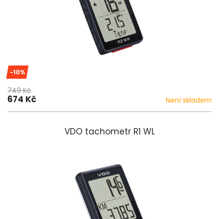
-10%
749 Kč
674 Kč
Není skladem
VDO tachometr R1 WL