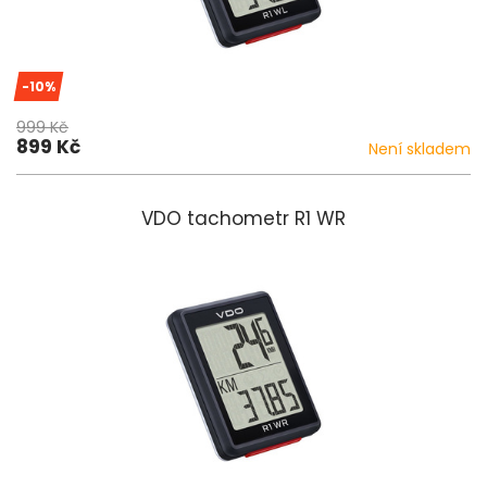
-10%
999 Kč
899 Kč
Není skladem
VDO tachometr R1 WR