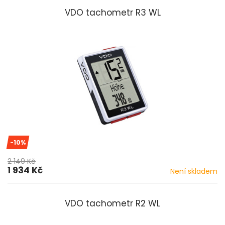
VDO tachometr R3 WL
-10%
2 149 Kč
1 934 Kč
Není skladem
VDO tachometr R2 WL