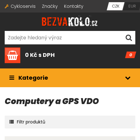
Cykloservis
Značky
Kontakty
CZK
EUR
0 Kč
s DPH
0
Kategorie
Computery a GPS VDO
Filtr produktů