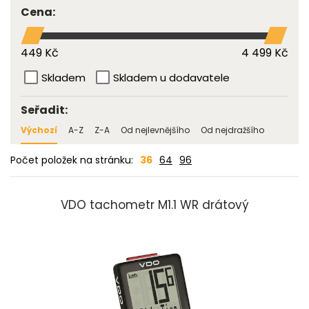
Cena:
449 Kč
4 499 Kč
Skladem
Skladem u dodavatele
Seřadit:
Výchozí
A-Z
Z-A
Od nejlevnějšího
Od nejdražšího
Počet položek na stránku:
36
64
96
VDO tachometr M1.1 WR drátový