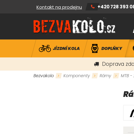
+420 728 393 0
Kontakt na prodejnu
JÍZDNÍ KOLA
DOPLŇKY
Doprava zda
Bezvakolo
Komponenty
Rámy
MTB - 
Rá