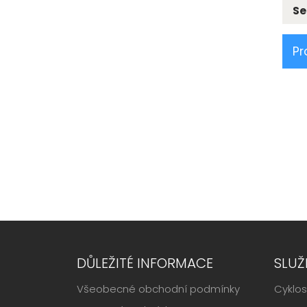
Se
Pr
DŮLEŽITÉ INFORMACE
SLUŽ
Všeobecné obchodní podmínky
Cyklos