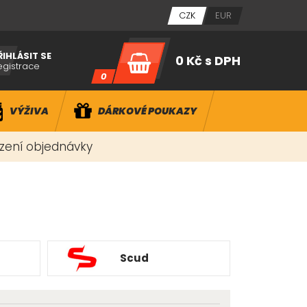
CZK
EUR
ŘIHLÁSIT SE
0 Kč
s DPH
egistrace
0
VÝŽIVA
DÁRKOVÉ POUKAZY
ízení objednávky
Scud