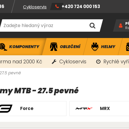
86
+420 724 000 153
Cykloservis
P
R
KOMPONENTY
OBLEČENÍ
HELMY
rma nad 2000 Kč
Cykloservis
Rychlé vyř
27.5 pevné
my MTB - 27.5 pevné
Force
MRX