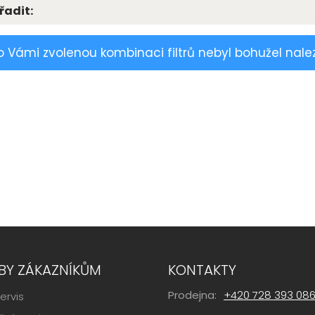
řadit:
o Vámi zvolenou kombinaci filtrů nebyl bohužel nale
BY ZÁKAZNÍKŮM
KONTAKTY
Prodejna:
+420 728 393 08
ervis