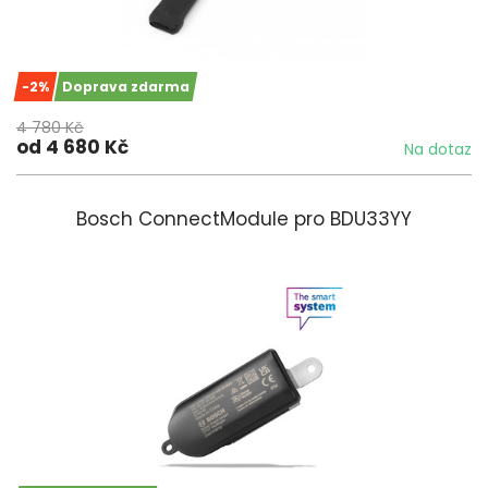
-2%
Doprava zdarma
4 780 Kč
od 4 680 Kč
Na dotaz
Bosch ConnectModule pro BDU33YY