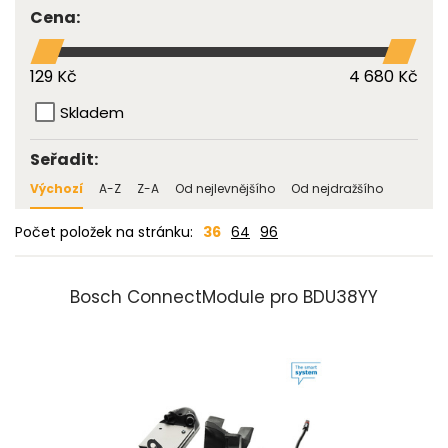
Cena:
129 Kč
4 680 Kč
Skladem
Seřadit:
Výchozí
A-Z
Z-A
Od nejlevnějšího
Od nejdražšího
Počet položek na stránku:
36
64
96
Bosch ConnectModule pro BDU38YY