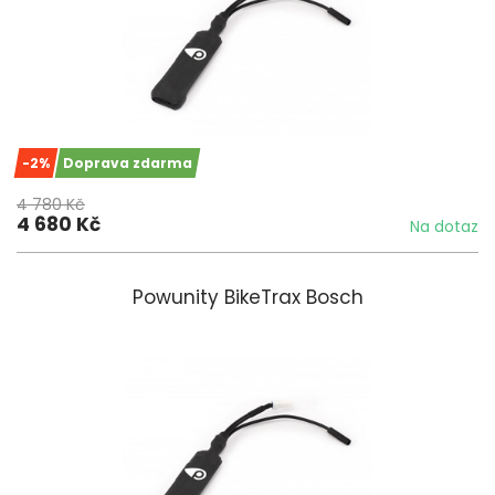
-2%
Doprava zdarma
4 780 Kč
4 680 Kč
Na dotaz
Powunity BikeTrax Bosch