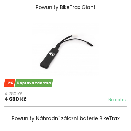
Powunity BikeTrax Giant
-2%
Doprava zdarma
4 780 Kč
4 680 Kč
Na dotaz
Powunity Náhradní záložní baterie BikeTrax