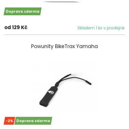
Doprava zdarma
od 129 Kč
Skladem 1 ks v prodejně
Powunity BikeTrax Yamaha
-2%
Doprava zdarma