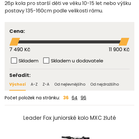
26p kola pro starší děti ve věku 10-15 let nebo výšku
postavy 135-160cm podle velikosti rámu.
Cena:
7 490 Kč
11 900 Kč
Skladem
Skladem u dodavatele
Seřadit:
Výchozí
A-Z
Z-A
Od nejlevnějšího
Od nejdražšího
Počet položek na stránku:
36
64
96
Leader Fox juniorské kolo MXC žluté