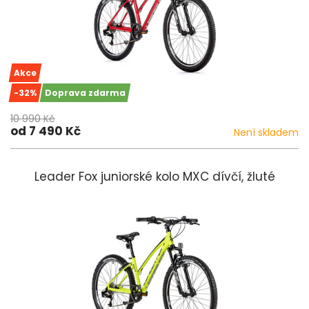
Akce
-32%
Doprava zdarma
10 990 Kč
od 7 490 Kč
Není skladem
Leader Fox juniorské kolo MXC dívčí, žluté