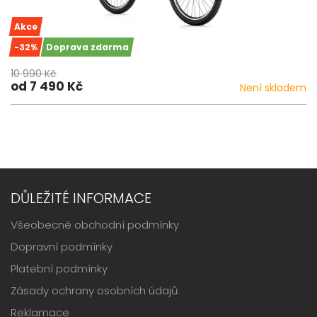
Akce
-32%
Doprava zdarma
10 990 Kč
od 7 490 Kč
Není skladem
DŮLEŽITÉ INFORMACE
Všeobecné obchodní podmínky
Dopravní podmínky
Platební podmínky
Zásady ochrany osobních údajů
Reklamace