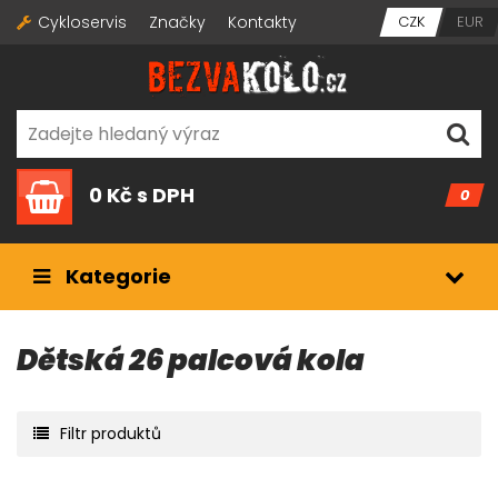
Cykloservis
Značky
Kontakty
CZK
EUR
0 Kč
s DPH
0
Kategorie
Dětská 26 palcová kola
Filtr produktů