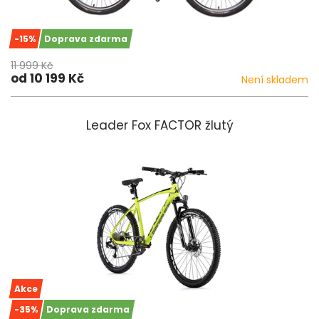
-15%
Doprava zdarma
11 999 Kč
od 10 199 Kč
Není skladem
Leader Fox FACTOR žlutý
Akce
-35%
Doprava zdarma