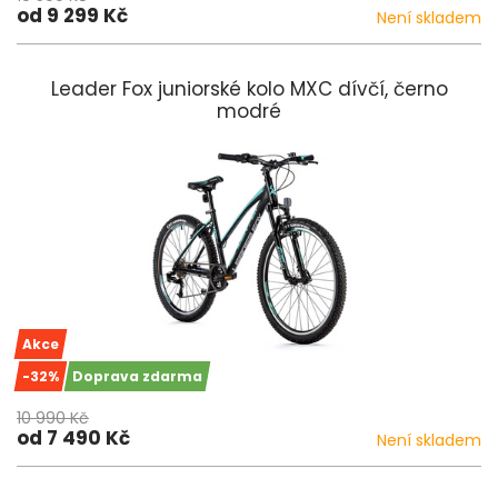
od 9 299 Kč
Není skladem
Leader Fox juniorské kolo MXC dívčí, černo
modré
Akce
-32%
Doprava zdarma
10 990 Kč
od 7 490 Kč
Není skladem