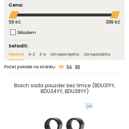
Cena:
59 Kč
399 Kč
Skladem
Seřadit:
Výchozí
A-Z
Z-A
Od nejlevnějšího
Od nejdražšího
Počet položek na stránku:
36
64
96
Bosch sada pouzder bez límce (BDU31YY,
BDU34YY, BDU38YY)