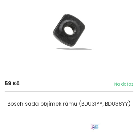
59 Kč
Na dotaz
Bosch sada objímek rámu (BDU31YY, BDU38YY)