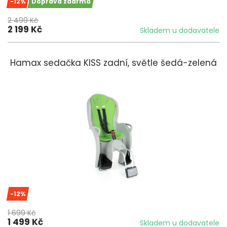
-12%
Doprava zdarma
2 499 Kč
2 199 Kč
Skladem u dodavatele
Hamax sedačka KISS zadní, světle šedá-zelená
-12%
1 699 Kč
1 499 Kč
Skladem u dodavatele