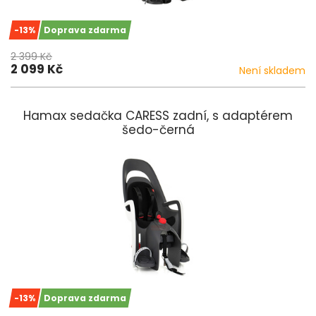
-13%
Doprava zdarma
2 399 Kč
2 099 Kč
Není skladem
Hamax sedačka CARESS zadní, s adaptérem
šedo-černá
-13%
Doprava zdarma