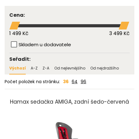
Cena:
1 499 Kč
3 499 Kč
Skladem u dodavatele
Seřadit:
Výchozí
A-Z
Z-A
Od nejlevnějšího
Od nejdražšího
Počet položek na stránku:
36
64
96
Hamax sedačka AMIGA, zadní šedo-červená