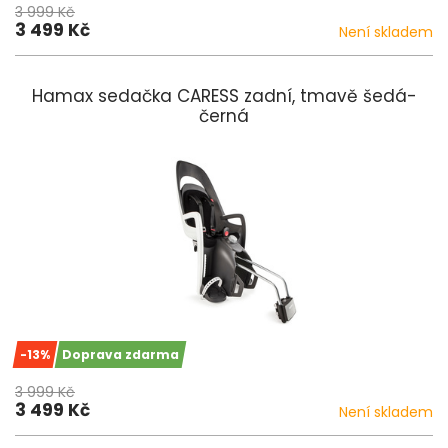
3 999 Kč
3 499 Kč
Není skladem
Hamax sedačka CARESS zadní, tmavě šedá-
černá
-13%
Doprava zdarma
3 999 Kč
3 499 Kč
Není skladem