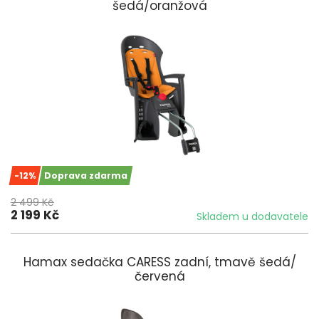
šedá/oranžová
-12%
Doprava zdarma
2 499 Kč
2 199 Kč
Skladem u dodavatele
Hamax sedačka CARESS zadní, tmavě šedá/
červená