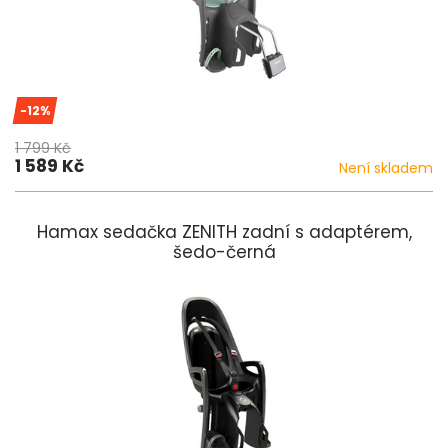
-12%
1 799 Kč
1 589 Kč
Není skladem
Hamax sedačka ZENITH zadní s adaptérem,
šedo-černá