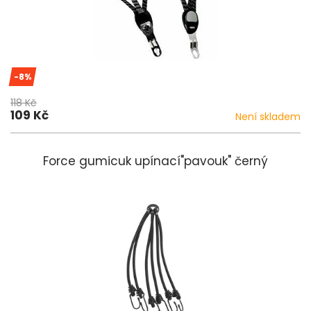
-8%
118 Kč
109 Kč
Není skladem
Force gumicuk upínací"pavouk" černý