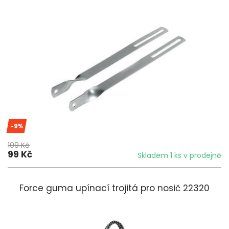
-9%
109 Kč
99 Kč
Skladem 1 ks v prodejně
Force guma upínací trojitá pro nosič 22320