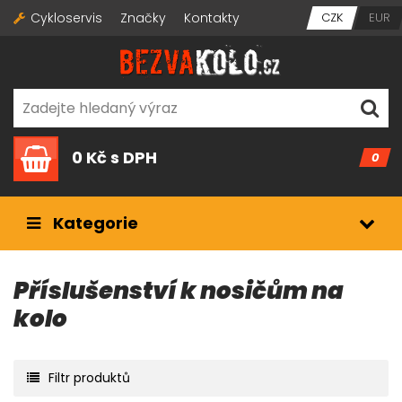
Cykloservis
Značky
Kontakty
CZK
EUR
0 Kč
s DPH
0
Kategorie
Příslušenství k nosičům na
kolo
Filtr produktů