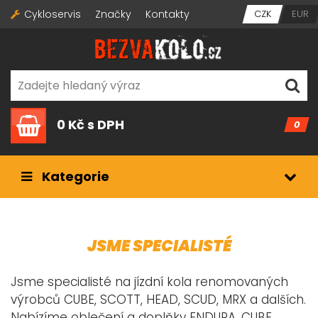
Cykloservis
Značky
Kontakty
CZK
EUR
0 Kč
s DPH
0
Kategorie
JSME SPECIALISTÉ
Jsme specialisté na jízdní kola renomovaných
výrobců CUBE, SCOTT, HEAD, SCUD, MRX a dalších.
Nabízíme oblečení a doplňky ENDURA, CUBE,