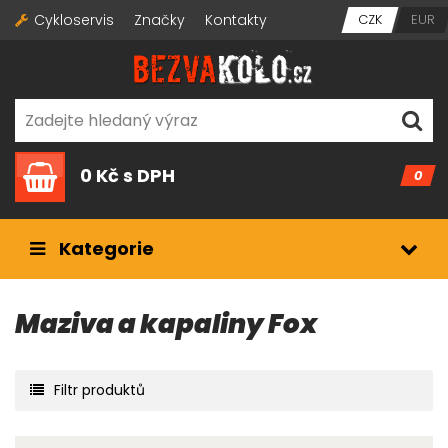
Cykloservis
Značky
Kontakty
CZK
EUR
0 Kč
s DPH
0
Kategorie
Maziva a kapaliny Fox
Filtr produktů