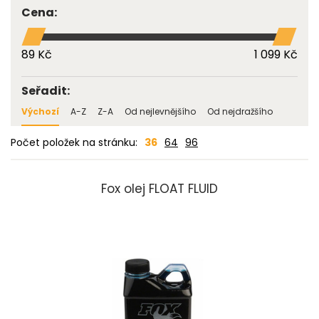
Cena:
89 Kč
1 099 Kč
Seřadit:
Výchozí
A-Z
Z-A
Od nejlevnějšího
Od nejdražšího
Počet položek na stránku:
36
64
96
Fox olej FLOAT FLUID