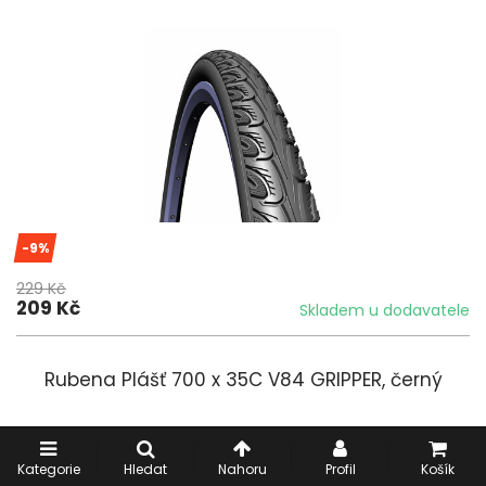
-9%
229 Kč
209 Kč
Skladem u dodavatele
Rubena Plášť 700 x 35C V84 GRIPPER, černý
Kategorie
Hledat
Nahoru
Profil
Košík