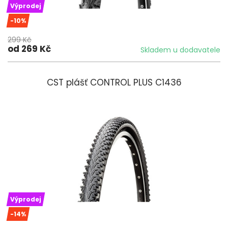
Výprodej
-10%
299 Kč
od 269 Kč
Skladem u dodavatele
CST plášť CONTROL PLUS C1436
Výprodej
-14%