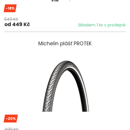
-18%
549 Kč
od 449 Kč
Skladem 1 ks v prodejně
Michelin plášť PROTEK
-20%
499 Kč