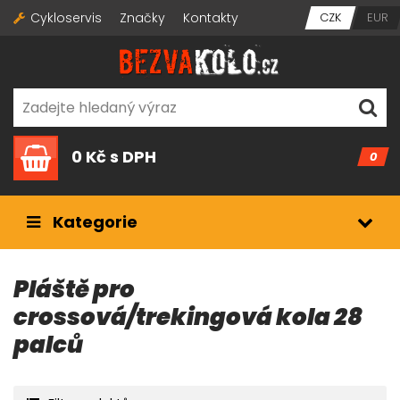
Cykloservis
Značky
Kontakty
CZK
EUR
0 Kč
s DPH
0
Kategorie
Pláště pro
crossová/trekingová kola 28
palců