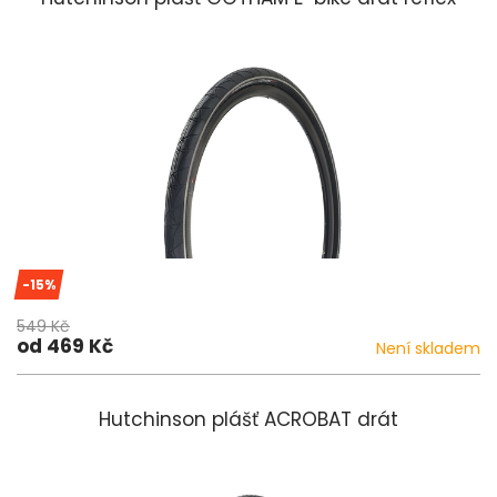
-15%
549 Kč
od 469 Kč
Není skladem
Hutchinson plášť ACROBAT drát