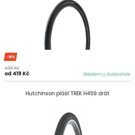
-16%
499 Kč
od 419 Kč
Skladem u dodavatele
Hutchinson plášť TREK H459 drát