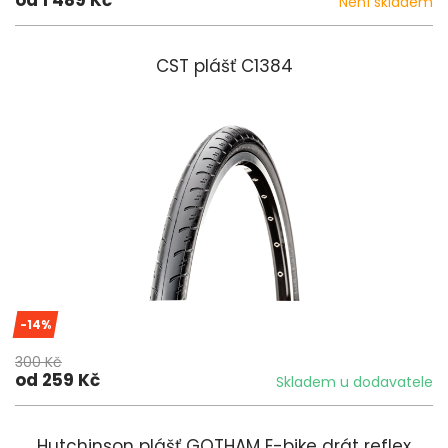
Není skladem
CST plášť C1384
-14%
300 Kč
od 259 Kč
Skladem u dodavatele
Hutchinson plášť GOTHAM E-bike drát reflex