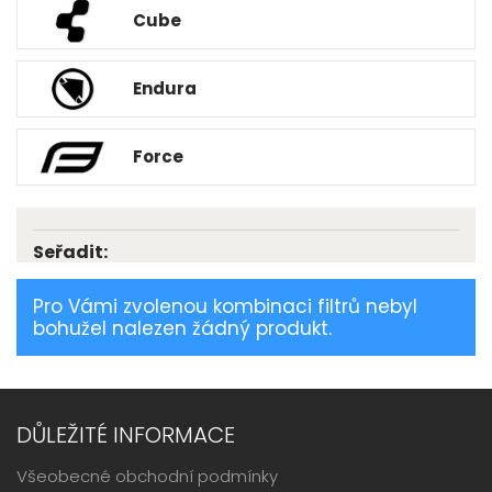
Cube
Endura
Force
Seřadit:
Pro Vámi zvolenou kombinaci filtrů nebyl
bohužel nalezen žádný produkt.
DŮLEŽITÉ INFORMACE
Všeobecné obchodní podmínky