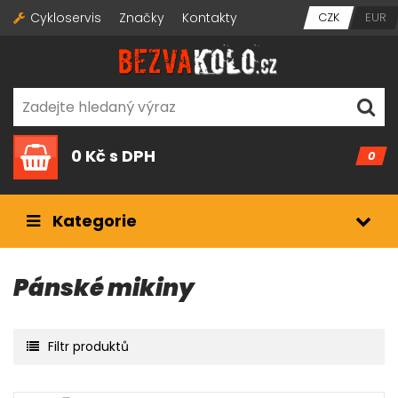
Cykloservis
Značky
Kontakty
CZK
EUR
0 Kč
s DPH
0
Kategorie
Pánské mikiny
Filtr produktů