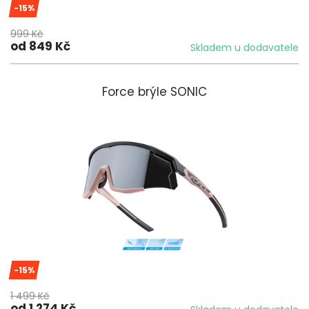
-15%
999 Kč
od 849 Kč
Skladem u dodavatele
Force brýle SONIC
-15%
1 499 Kč
od 1 274 Kč