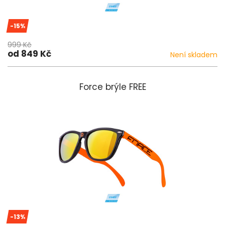
-15%
999 Kč
od 849 Kč
Není skladem
Force brýle FREE
-13%