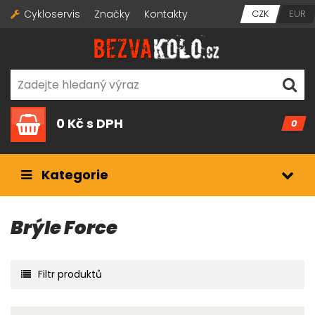
Cykloservis
Značky
Kontakty
CZK
EUR
0 Kč
s DPH
0
Kategorie
Brýle Force
Filtr produktů