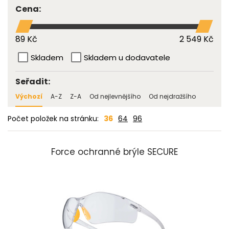
Cena:
89 Kč
2 549 Kč
Skladem
Skladem u dodavatele
Seřadit:
Výchozí
A-Z
Z-A
Od nejlevnějšího
Od nejdražšího
Počet položek na stránku:
36
64
96
Force ochranné brýle SECURE