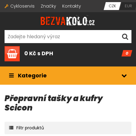
Cykloservis
Značky
Kontakty
CZK
EUR
0 Kč
s DPH
0
Kategorie
Přepravní tašky a kufry
Scicon
Filtr produktů