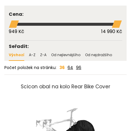
Cena:
949 Kč
14 990 Kč
Seřadit:
Výchozí
A-Z
Z-A
Od nejlevnějšího
Od nejdražšího
Počet položek na stránku:
36
64
96
Scicon obal na kolo Rear Bike Cover