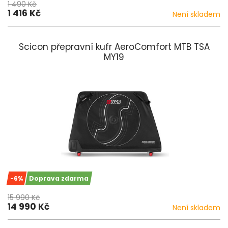
1 490 Kč
1 416 Kč
Není skladem
Scicon přepravní kufr AeroComfort MTB TSA
MY19
-6%
Doprava zdarma
15 990 Kč
14 990 Kč
Není skladem