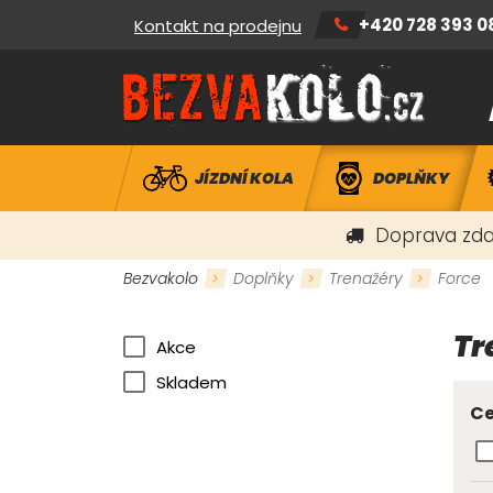
+420 728 393 0
Kontakt na prodejnu
JÍZDNÍ KOLA
DOPLŇKY
Doprava zda
Bezvakolo
Doplňky
Trenažéry
Force
Tr
Akce
Skladem
Ce