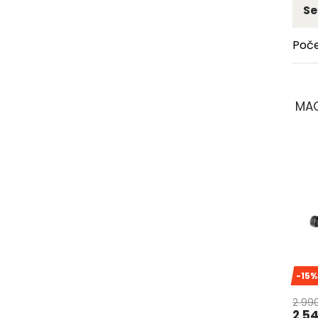
Se
Poče
MAG
-15%
2 99
2 5