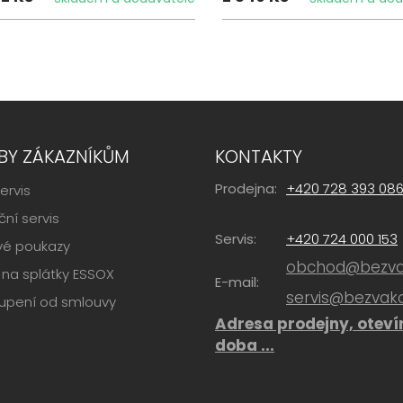
BY ZÁKAZNÍKŮM
KONTAKTY
Prodejna:
+420 728 393 08
ervis
ní servis
Servis:
+420 724 000 153
vé poukazy
obchod@bezvak
na splátky ESSOX
E-mail:
servis@bezvako
upení od smlouvy
Adresa prodejny, oteví
doba ...