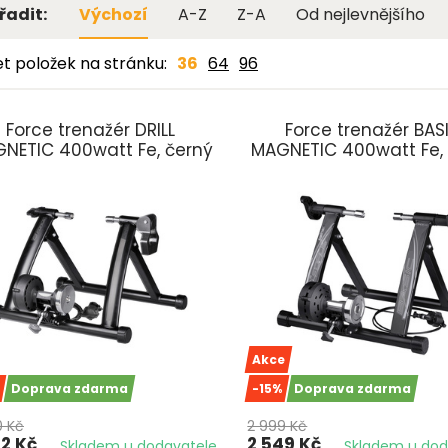
řadit:
Výchozí
A-Z
Z-A
Od nejlevnějšího
t položek na stránku:
36
64
96
Force trenažér DRILL
Force trenažér BAS
NETIC 400watt Fe, černý
MAGNETIC 400watt Fe,
Akce
Doprava zdarma
-15%
Doprava zdarma
0 Kč
2 999 Kč
42 Kč
2 549 Kč
Skladem u dodavatele
Skladem u dod