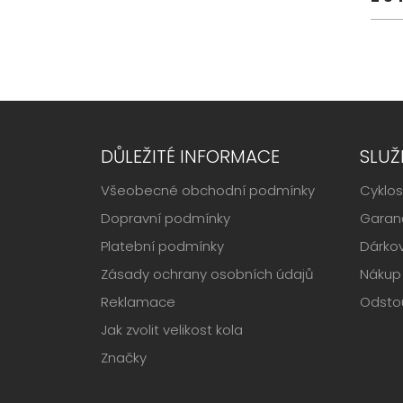
DŮLEŽITÉ INFORMACE
SLUŽ
Všeobecné obchodní podmínky
Cyklos
Dopravní podmínky
Garanč
Platební podmínky
Dárko
Zásady ochrany osobních údajů
Nákup 
Reklamace
Odsto
Jak zvolit velikost kola
Značky