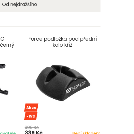
Od nejdražšího
IC
Force podložka pod přední
 černý
kolo kříž
Akce
-15%
399 Kč
339 Kč
avatele
Není skladem