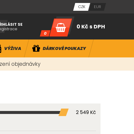
CZK
EUR
ŘIHLÁSIT SE
0 Kč
s DPH
egistrace
0
VÝŽIVA
DÁRKOVÉ POUKAZY
ízení objednávky
2 549 Kč