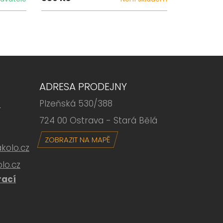
ADRESA PRODEJNY
Plzeňská 530/388
6
724 00 Ostrava - Stará Bělá
ZOBRAZIT NA MAPĚ
olo.cz
lo.cz
rací