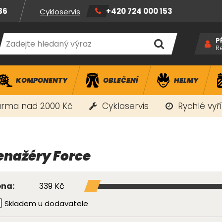
86
+420 724 000 153
Cykloservis
P
R
KOMPONENTY
OBLEČENÍ
HELMY
rma nad 2000 Kč
Cykloservis
Rychlé vyř
enažéry Force
339 Kč
na:
Skladem u dodavatele