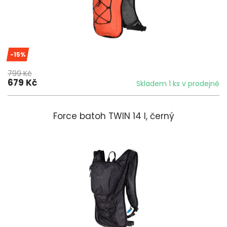
-15%
799 Kč
679 Kč
Skladem 1 ks v prodejně
Force batoh TWIN 14 l, černý