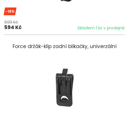
-15%
699 Kč
594 Kč
Skladem 1 ks v prodejně
Force držák-klip zadní blikačky, univerzální