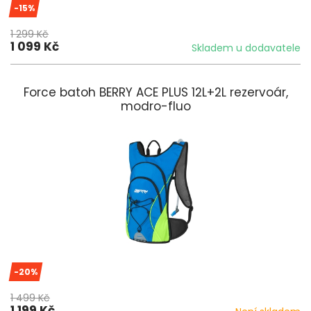
-15%
1 299 Kč
1 099 Kč
Skladem u dodavatele
Force batoh BERRY ACE PLUS 12L+2L rezervoár,
modro-fluo
-20%
1 499 Kč
1 199 Kč