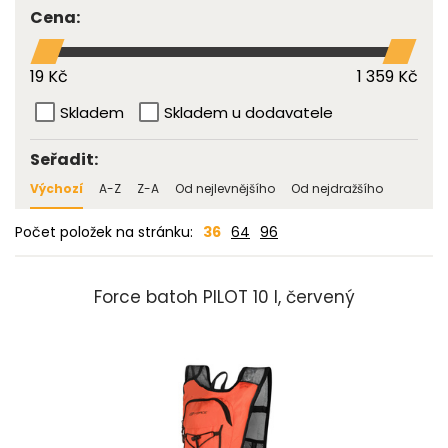
Cena:
19 Kč
1 359 Kč
Skladem
Skladem u dodavatele
Seřadit:
Výchozí
A-Z
Z-A
Od nejlevnějšího
Od nejdražšího
Počet položek na stránku:
36
64
96
Force batoh PILOT 10 l, červený