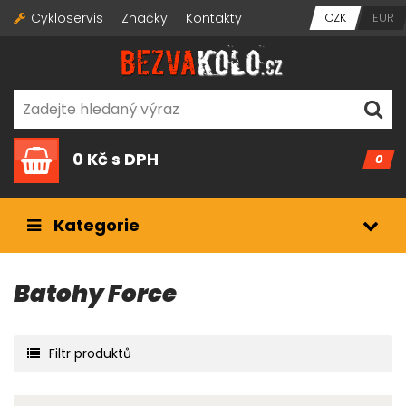
Cykloservis
Značky
Kontakty
CZK
EUR
0 Kč
s DPH
0
Kategorie
Batohy Force
Filtr produktů