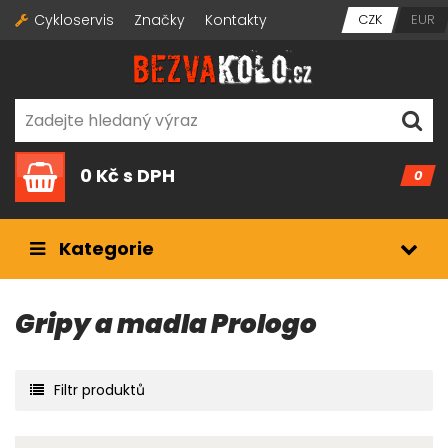
Cykloservis
Značky
Kontakty
CZK
EUR
0 Kč
s DPH
0
Kategorie
Gripy a madla Prologo
Filtr produktů