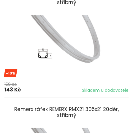
stříbrný
-10%
159 Kč
143 Kč
Skladem u dodavatele
Remerx ráfek REMERX RMX21 305x21 20děr,
stříbrný