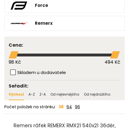
Force
Remerx
Cena:
98 Kč
494 Kč
Skladem u dodavatele
Seřadit:
Výchozí
A-Z
Z-A
Od nejlevnějšího
Od nejdražšího
Počet položek na stránku:
36
64
96
Remerx ráfek REMERX RMX21 540x21 36děr,