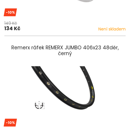
-10%
149 Kč
134 Kč
Není skladem
Remerx ráfek REMERX JUMBO 406x23 48děr,
černý
-10%