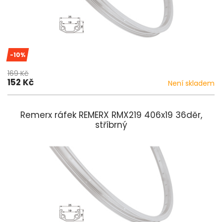
-10%
169 Kč
152 Kč
Není skladem
Remerx ráfek REMERX RMX219 406x19 36děr,
stříbrný