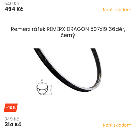
549 Kč
494 Kč
Není skladem
Remerx ráfek REMERX DRAGON 507x19 36děr,
černý
-10%
349 Kč
314 Kč
Není skladem