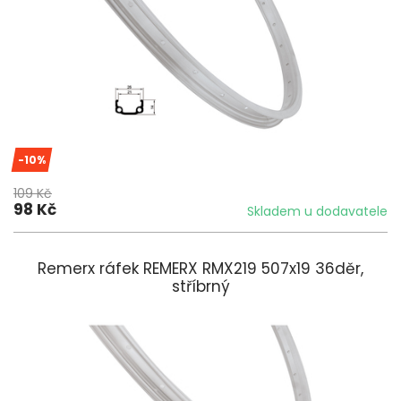
-10%
109 Kč
98 Kč
Skladem u dodavatele
Remerx ráfek REMERX RMX219 507x19 36děr,
stříbrný