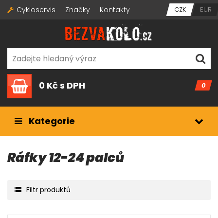
Cykloservis
Značky
Kontakty
CZK
EUR
0 Kč
s DPH
0
Kategorie
Ráfky 12-24 palců
Filtr produktů