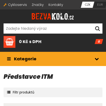
Cykloservis
Značky
Kontakty
CZK
EUR
0 Kč
s DPH
0
Kategorie
Představce ITM
Filtr produktů