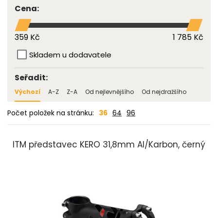
Cena:
359 Kč
1 785 Kč
Skladem u dodavatele
Seřadit:
Výchozí
A-Z
Z-A
Od nejlevnějšího
Od nejdražšího
Počet položek na stránku:
36
64
96
ITM představec KERO 31,8mm Al/Karbon, černý