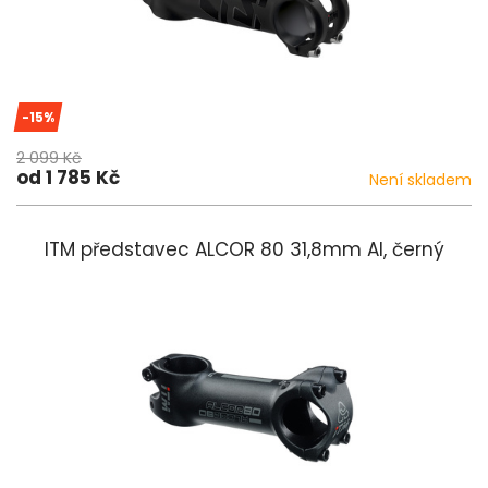
-15%
2 099 Kč
od 1 785 Kč
Není skladem
ITM představec ALCOR 80 31,8mm Al, černý