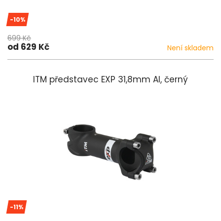
-10%
699 Kč
od 629 Kč
Není skladem
ITM představec EXP 31,8mm Al, černý
-11%