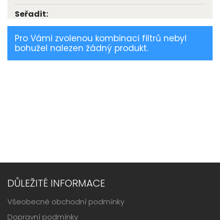
Seřadit:
Pro Vámi zvolenou kombinaci filtrů nebyl
bohužel nalezen žádný produkt.
DŮLEŽITÉ INFORMACE
Všeobecné obchodní podmínky
Dopravní podmínky