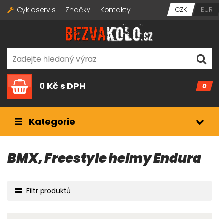
Cykloservis
Značky
Kontakty
CZK
EUR
0 Kč
s DPH
0
Kategorie
BMX, Freestyle helmy Endura
Filtr produktů