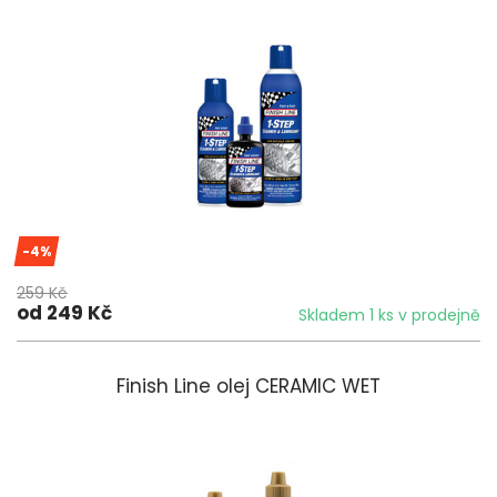
-4%
259 Kč
od 249 Kč
Skladem 1 ks v prodejně
Finish Line olej CERAMIC WET