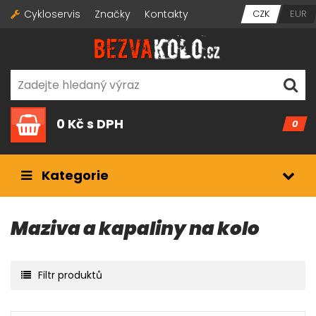
Cykloservis
Značky
Kontakty
CZK
EUR
0 Kč
s DPH
0
Kategorie
Maziva a kapaliny na kolo
Filtr produktů