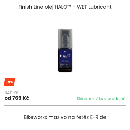
Finish Line olej HALO™ - WET Lubricant
-9%
849 Kč
od 769 Kč
Skladem 2 ks v prodejně
Bikeworkx mazivo na řetěz E-Ride