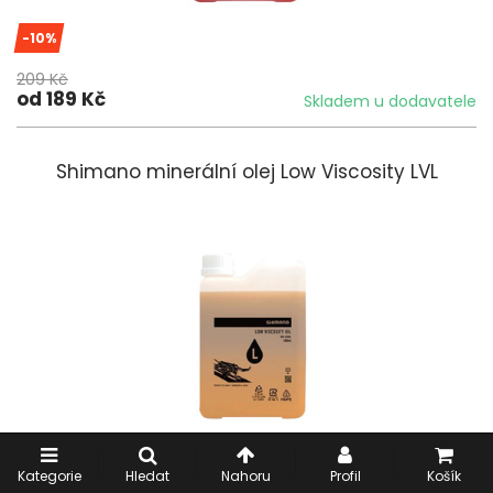
-10%
209 Kč
od 189 Kč
Skladem u dodavatele
Shimano minerální olej Low Viscosity LVL
-20%
Kategorie
Hledat
Nahoru
Profil
Košík