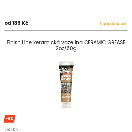
od 189 Kč
Není skladem
Finish Line keramická vazelína CERAMIC GREASE
2oz/60g
-9%
259 Kč