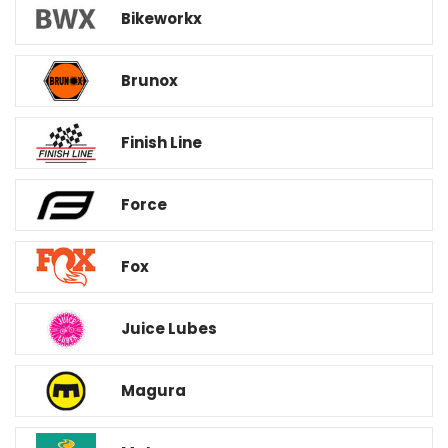
Bikeworkx
Brunox
Finish Line
Force
Fox
Juice Lubes
Magura