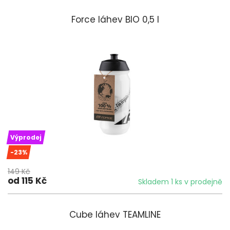
Force láhev BIO 0,5 l
Výprodej
-23%
149 Kč
od 115 Kč
Skladem 1 ks v prodejně
Cube láhev TEAMLINE