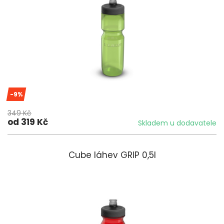
-9%
349 Kč
od 319 Kč
Skladem u dodavatele
Cube láhev GRIP 0,5l