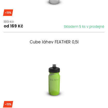
-11%
189 Kč
od 169 Kč
Skladem 5 ks v prodejně
Cube láhev FEATHER 0,5l
-11%