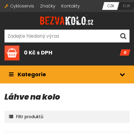
Cykloservis
Značky
Kontakty
CZK
EUR
0 Kč
s DPH
0
Kategorie
Láhve na kolo
Filtr produktů