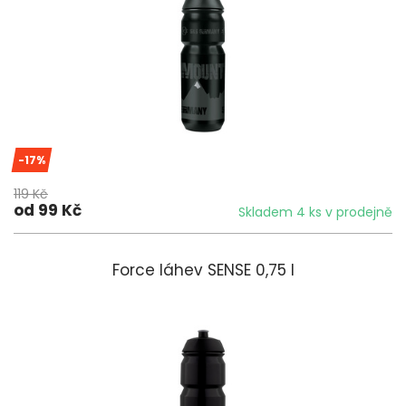
-17%
119 Kč
od 99 Kč
Skladem 4 ks v prodejně
Force láhev SENSE 0,75 l