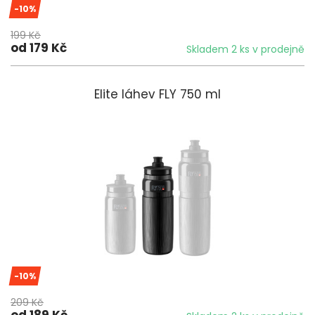
-10%
199 Kč
od 179 Kč
Skladem 2 ks v prodejně
Elite láhev FLY 750 ml
-10%
209 Kč
od 189 Kč