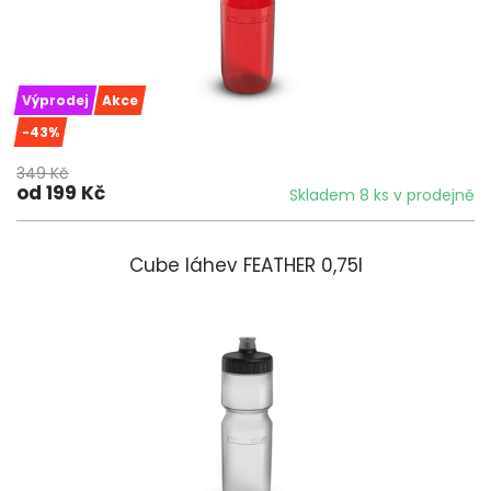
Výprodej
Akce
-43%
349 Kč
od 199 Kč
Skladem 8 ks v prodejně
Cube láhev FEATHER 0,75l