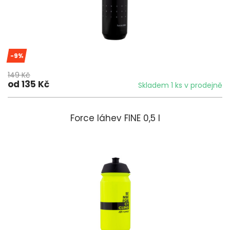
-9%
149 Kč
od 135 Kč
Skladem 1 ks v prodejně
Force láhev FINE 0,5 l