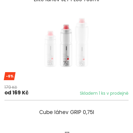
-6%
179 Kč
od 169 Kč
Skladem 1 ks v prodejně
Cube láhev GRIP 0,75l