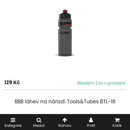
129 Kč
Skladem 2 ks v prodejně
BBB láhev na nářadí Tools&Tubes BTL-18
Kategorie
Hledat
Nahoru
Profil
Košík