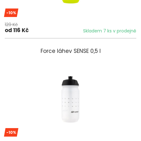
-10%
129 Kč
od 116 Kč
Skladem 7 ks v prodejně
Force láhev SENSE 0,5 l
-10%